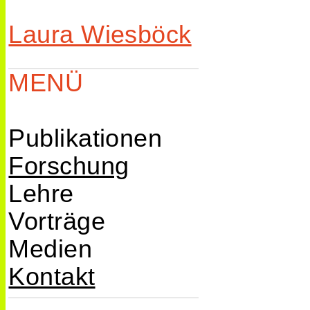
Laura Wiesböck
Laura Wiesböck
MENÜ
Publikationen
Forschung
Bücher
Lehre
Journal
Vorträge
Articles
Lehr­
Medien
Buchbeiträge
veranstaltungen
Politik &
2023
Kontakt
Reports
Gastvorträge
Interessen­
Kommentare
vertretung
Interviews