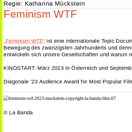
Regie: Katharina Mückstein
Fach­
Fernsehen
Feminism WTF
veranstaltungen
Film
Kunst & Kultur
Radio
„Feminism WTF“
ist eine internationale Topic Doc
Wissenschaftliche
Podcasts
Bewegung des zwanzigsten Jahrhunderts und dennoch
Konferenzen
Zitate in
entwickeln sich unsere Gesellschaften und warum re
Artikeln
KINOSTART: März 2023 in Österreich und Septemb
Diagonale ’23 Audience Award for Most Popular Fil
© La Banda